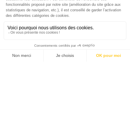
SUIVEZ-NOUS
Agence web
:
Novius