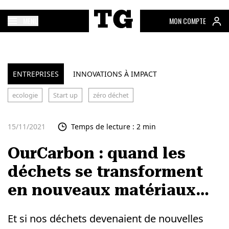
MENU
MON COMPTE
ENTREPRISES
INNOVATIONS À IMPACT
ecologie
Start up
zéro déchet
15/11/2021
Temps de lecture : 2 min
OurCarbon : quand les
déchets se transforment
en nouveaux matériaux…
Et si nos déchets devenaient de nouvelles