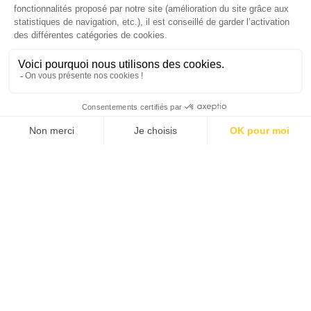
Dans ce numéro, enquête : Comment les
médias luttent-ils contre la désinformation ? |
Palmarès complet du Grand Prix de la Good
Économie 2025 | La grande interview de Marc
Gomes, CEO France & Chief People Officer
EMEA chez The Adecco Group
J'ACHÈTE LE NUMÉRO
JE M'ABONNE 1 AN - 4 NUM.
JE DÉCOUVRE LES NUMÉROS PRÉCÉDENTS
Je suis déjà abonné(e) :
je consulte la revue en
version digitale