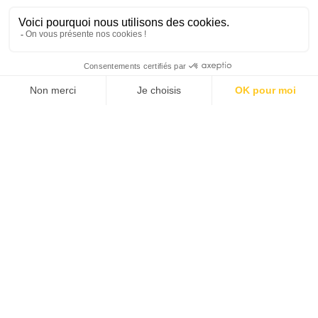
SUIVEZ-NOUS
Agence web
:
Novius