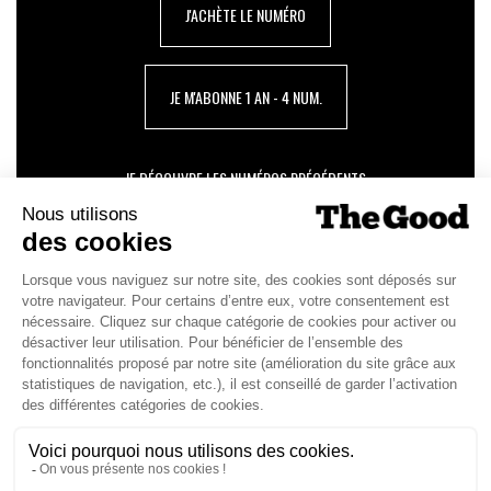
J'ACHÈTE LE NUMÉRO
JE M'ABONNE 1 AN - 4 NUM.
JE DÉCOUVRE LES NUMÉROS PRÉCÉDENTS
Je suis déjà abonné(e) :
je consulte la revue en
version digitale