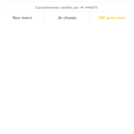
SUIVEZ-NOUS
Agence web
:
Novius
Découvrez le newsletter The Good, le marqueur de