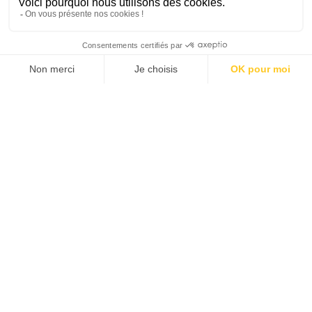
SUIVEZ-NOUS
Agence web
:
Novius