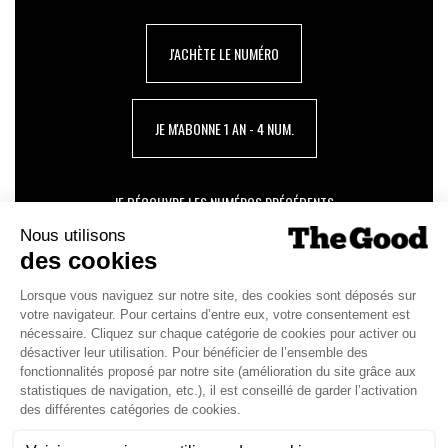
J'ACHÈTE LE NUMÉRO
JE M'ABONNE 1 AN - 4 NUM.
JE DÉCOUVRE LES NUMÉROS PRÉCÉDENTS
Je suis déjà abonné(e) :
je consulte la revue en
version digitale