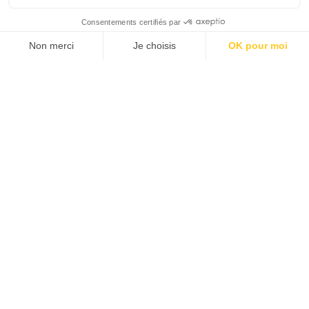
européennes encore loin du compte
Selon le dernier rapport Climate Transition Assessment 2025
d’EthiFinance, la majorité des grandes entreprises
européennes restent à la traîne dans la mise…
TOPICS
CHAQUE MARDI, RECEVEZ
UNE DOSE... DE GOOD !
JE DÉCOUVRE LA NEWS !