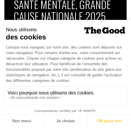
SANTÉ MENTALE, GRANDE
CAUSE NATIONALE 2025
Dans ce numéro, enquête : Comment les
médias luttent-ils contre la désinformation ? |
Palmarès complet du Grand Prix de la Good
Économie 2025 | La grande interview de Marc
Gomes, CEO France & Chief People Officer
EMEA chez The Adecco Group
J'ACHÈTE LE NUMÉRO
JE M'ABONNE 1 AN - 4 NUM.