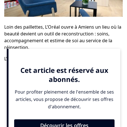
Loin des paillettes, L’Oréal ouvre à Amiens un lieu où la
beauté devient un outil de reconstruction : soins,
accompagnement et estime de soi au service de la
réinsertion.
L’Oréal France
et la
Fondation L’Oréal
inaugurent un
nouvel espace « Beauté et Bien-Être », un lieu gratuit
où les personnes en situation de précarité viennent
retrouver dignité, estime de soi et douceur dans des
parcours souvent heurtés.
Pensée avec la
Fédération des Acteurs de la Solidarité
Hauts-de-France
et le collectif
Passerelles vers l’emploi
80
, cette initiative propose soins socio-esthétiques,
socio-coiffure et produits d’hygiène pour aider chacun
à se remettre en mouvement.