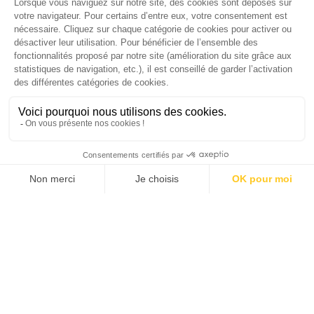
CAUSE NATIONALE 2025
Dans ce numéro, enquête : Comment les
médias luttent-ils contre la désinformation ? |
Palmarès complet du Grand Prix de la Good
Économie 2025 | La grande interview de Marc
Gomes, CEO France & Chief People Officer
EMEA chez The Adecco Group
J'ACHÈTE LE NUMÉRO
JE M'ABONNE 1 AN - 4 NUM.
JE DÉCOUVRE LES NUMÉROS PRÉCÉDENTS