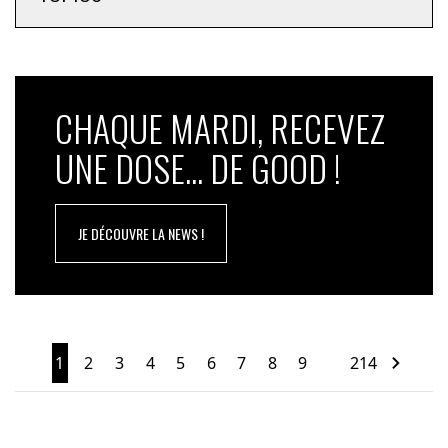
CHAQUE MARDI, RECEVEZ
UNE DOSE... DE GOOD !
JE DÉCOUVRE LA NEWS !
1
2
3
4
5
6
7
8
9
214
…