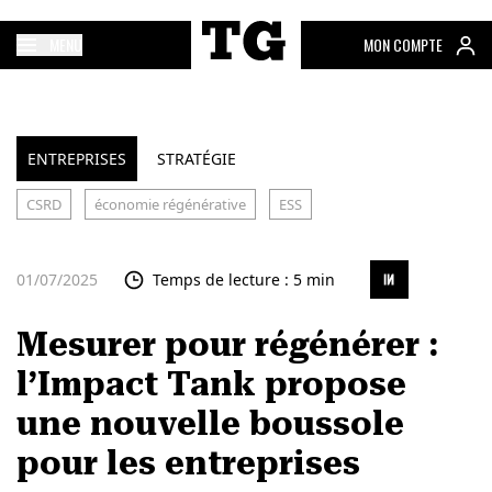
MENU
MON COMPTE
ENTREPRISES
STRATÉGIE
CSRD
économie régénérative
ESS
01/07/2025
Temps de lecture : 5 min
Mesurer pour régénérer :
l’Impact Tank propose
une nouvelle boussole
pour les entreprises