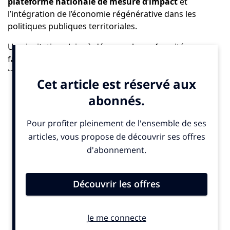
plateforme nationale de mesure d’impact
et
l’intégration de l’économie régénérative dans les
politiques publiques territoriales.
Une invitation claire à dépasser la conformité pour
faire de la mesure d’impact un levier de
transformation systémique.
Consulter le rapport ici
Explications de Tony Bernard, directeur général de
l’Impact Tank :
The Good : Pourquoi était-il urgent aujourd’hui de
proposer un référentiel spécifique à l’économie
régénérative, au-delà des normes actuelles comme la
CSRD ou la double matérialité ?
Tony Bernard : La CSRD représente une avancée
historique, même depuis l’initiative du paquet
Omnibus du 26 février dernier. Elle marquera selon