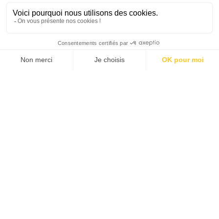
J'ACHÈTE LE NUMÉRO
JE M'ABONNE 1 AN - 4 NUM.
JE DÉCOUVRE LES NUMÉROS PRÉCÉDENTS
Je suis déjà abonné(e) :
je consulte la revue en
version digitale