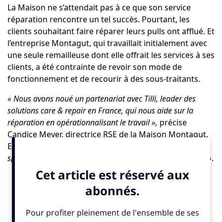
La Maison ne s’attendait pas à ce que son service
réparation rencontre un tel succès. Pourtant, les
clients souhaitant faire réparer leurs pulls ont afflué. Et
l’entreprise Montagut, qui travaillait initialement avec
une seule remailleuse dont elle offrait les services à ses
clients, a été contrainte de revoir son mode de
fonctionnement et de recourir à des sous-traitants.
« Nous avons noué un partenariat avec Tilli, leader des
solutions care & repair en France, qui nous aide sur la
réparation en opérationnalisant le travail »,
précise
Candice Meyer, directrice RSE de la
Maison Montagut
.
Et de préciser avoir
« développé un cahier des charges
spécifique et validé des artisans conformes à nos attentes »
.
Rien d’étonnant en ces temps où les grandes maisons
de maroquinerie peuvent rénover un sac tel le Birkin,
les chausseurs de luxe, des derbies ou des mocassins
tels la 180, par exemple. Les grands du cachemire ont