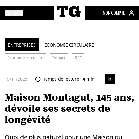
MENU
MON COMPTE
ENTREPRISES
ECONOMIE CIRCULAIRE
économie circulaire
Impact
RSE
19/11/2025
Temps de lecture : 4 min
Maison Montagut, 145 ans,
dévoile ses secrets de
longévité
Quoi de plus naturel pour une Maison qui