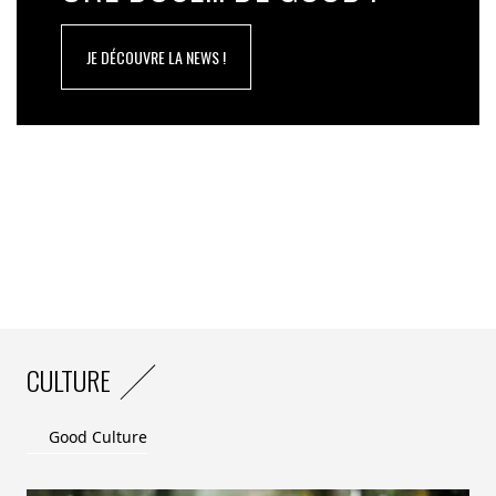
Autre spécificité de la maison : la technique du
tricotage “fully fashioned” sur métiers rectilignes, qui
JE DÉCOUVRE LA NEWS !
permet de tricoter la pièce en forme
« et de ne rien jeter
; de ne pas gaspiller de matière »
. Lequel tricotage se fait,
pour l’essentiel, au Portugal où
« nous avons notre
propre usine
.
Nous essayons de tout faire tricoter chez nous
par souci de proximité, de responsabilité environnementale
et sociale
», précise Candice Meyer.
Montagut privilégie le coton biologique pour ses
collections printemps/été, intègre le cachemire recyclé
à ses collections automne-hiver –
« certains de nos
derniers modèles femme en comptaient 55% »
– et
s’enorgueilli d’utiliser unelaine Merinos dont le fil est
CULTURE
respectueux sur tous les plans :
« nous veillons à ce que
les élevages respectent les bêtes et les pâturages selon les
Good Culture
standards de la norme RWS
(NDLR : la norme
Responsible Wool Standard est une norme volontaire
qui atteste d’une production de laine respectueuse du