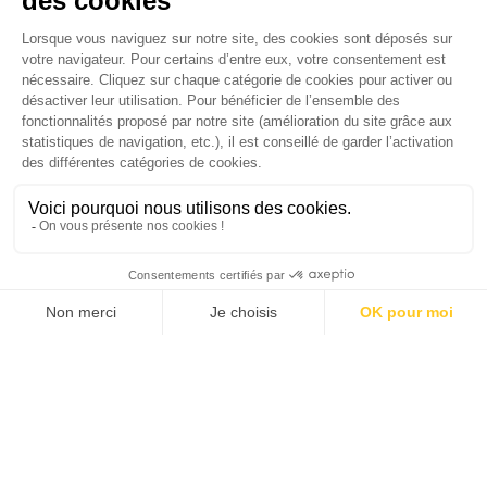
Je suis déjà abonné(e) :
je consulte la revue en
version digitale
SUIVEZ-NOUS