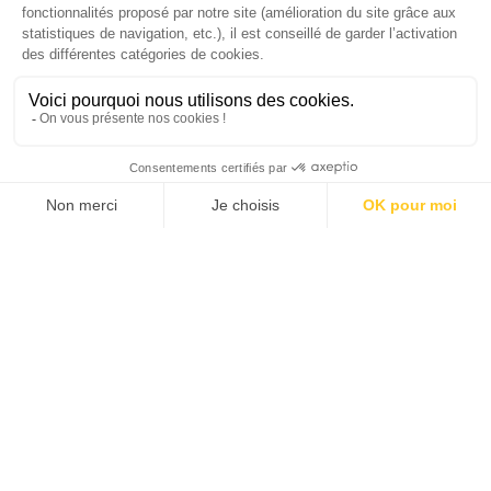
Dans ce numéro, enquête : Comment les
médias luttent-ils contre la désinformation ? |
Palmarès complet du Grand Prix de la Good
Économie 2025 | La grande interview de Marc
Gomes, CEO France & Chief People Officer
EMEA chez The Adecco Group
J'ACHÈTE LE NUMÉRO
JE M'ABONNE 1 AN - 4 NUM.
JE DÉCOUVRE LES NUMÉROS PRÉCÉDENTS
Je suis déjà abonné(e) :
je consulte la revue en
version digitale