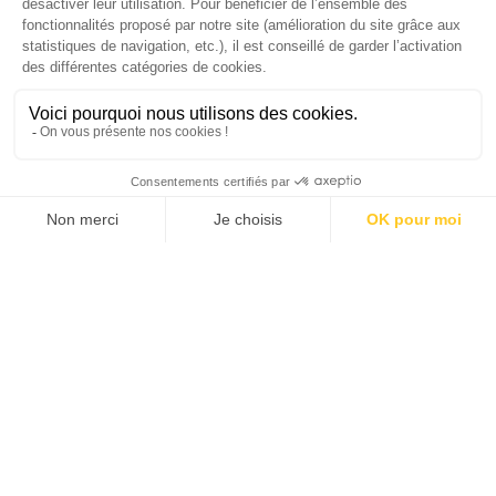
SUIVEZ-NOUS
Agence web
:
Novius