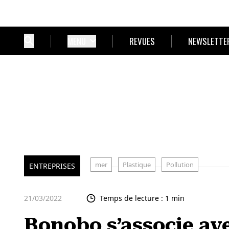
MENU
REVUES
NEWSLETTE
mer
Plastique
Pollution
ENTREPRISES
21/03/2022
Temps de lecture : 1 min
Bonobo s’associe av