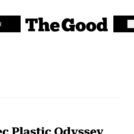
R
ÉV
ec Plastic Odyssey