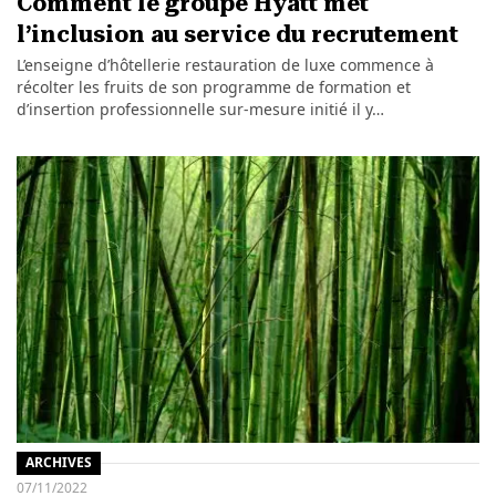
Comment le groupe Hyatt met
l’inclusion au service du recrutement
L’enseigne d’hôtellerie restauration de luxe commence à
récolter les fruits de son programme de formation et
d’insertion professionnelle sur-mesure initié il y…
ARCHIVES
07/11/2022