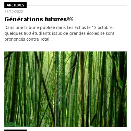
ARCHIVES
28/10/2022
Générations futures￼
Dans une tribune publiée dans Les Echos le 13 octobre,
quelques 800 étudiants issus de grandes écoles se sont
prononcés contre Total…