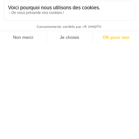
1
34
35
36
37
38
39
40
43
…
…
SANTÉ MENTALE, GRANDE
CAUSE NATIONALE 2025
Dans ce numéro, enquête : Comment les
médias luttent-ils contre la désinformation ? |
Palmarès complet du Grand Prix de la Good