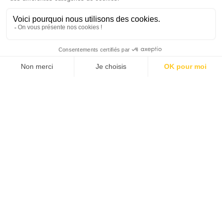
LIVRES
10/12/2024
« Génération circulaire » de Clément
Chenut publié en 09/24 aux éditions
ContentA
TOPICS
CHAQUE MARDI, RECEVEZ
UNE DOSE... DE GOOD !