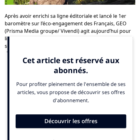
Après avoir enrichi sa ligne éditoriale et lancé le 1er
baromètre sur l’éco-engagement des Français,
GEO
(Prisma Media groupe/ Vivendi) agit aujourd’hui pour
limiter son propre impact environnemental et inspirer
ses lecteurs à faire de même. La marque se dote ainsi
d’une charte d’engagement et s’associe à
1% For The
Planet
.
La rédaction se dote d’une charte dédiée aux pratiques
responsables de ses journalistes, réaffirmant son
engagement pour une information environnementale
fondée sur l’état des connaissances scientifiques. Les
journalistes pourront bénéficier de formations en
continu afin d’approfondir et mettre à jour leurs
connaissances en matière environnementale. Elle
prévoit également de maîtriser l’empreinte individuelle
de chacun en promouvant des modes de production