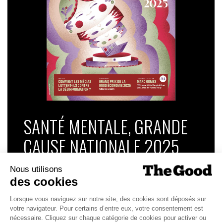
SANTÉ MENTALE, GRANDE
CAUSE NATIONALE 2025
Dans ce numéro, enquête : Comment les
médias luttent-ils contre la désinformation ? |
Palmarès complet du Grand Prix de la Good
Économie 2025 | La grande interview de Marc
Gomes, CEO France & Chief People Officer