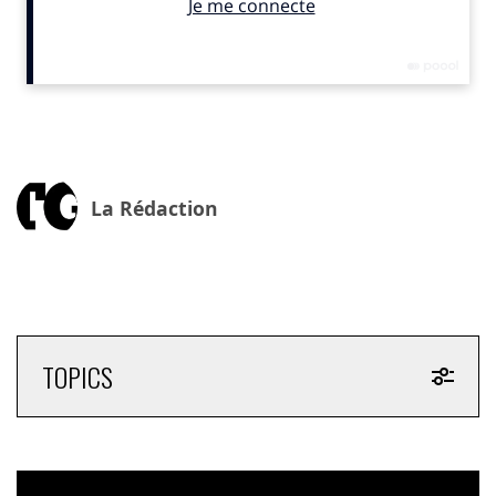
de l’information bas carbone, que ce soit dans les
modes de transport ou encore d’hébergement lors des
déplacements.
GEO croit également dans son levier publicitaire pour
faire changer les choses. En plus de travailler à la
décarbonation de ses supports print et digitaux pour
La Rédaction
réduire l’impact de la diffusion des publicités, la régie
publicitaire de GEO adopte un cadre de référence
repensé pour accompagner l’ensemble des acteurs de
la communication dans leur transition. L’objectif est
d’encourager les annonceurs et les agences, via des
offres spécifiques et un accompagnement
personnalisé, à valoriser des campagnes promouvant
TOPICS
des produits ou comportements vertueux,
compatibles avec un développement durable de
nos sociétés.