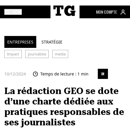
MENU
MON COMPTE
ENTREPRISES
STRATÉGIE
Impact
journaliste
media
10/12/2024
Temps de lecture : 1 min
La rédaction GEO se dote
d’une charte dédiée aux
pratiques responsables de
ses journalistes