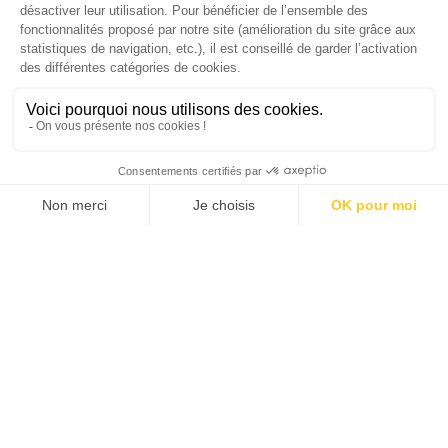
EMEA chez The Adecco Group
J'ACHÈTE LE NUMÉRO
JE M'ABONNE 1 AN - 4 NUM.
JE DÉCOUVRE LES NUMÉROS PRÉCÉDENTS
Je suis déjà abonné(e) :
je consulte la revue en
version digitale