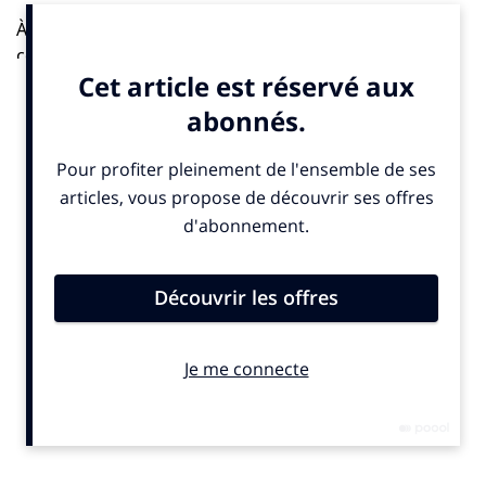
À l’écart de la société surconsumériste, cette
communauté monastique orthodoxe, sobre et
paysanne, se nourrit principalement de son jardin. Là-
bas, au cœur du Gard, l’agriculture et l’alimentation ne
font qu’un. Semer, arroser, désherber, récolter,
éplucher, manger ou jeûner, chaque geste est sacré,
imprégné de gratitude.
À l’inédite croisée des chemins du végétarisme, de
l’alimentation carémique, du jeûne et de l’alimentation
naturelle et intuitive, les sœurs dévoilent pour la
première fois les recettes du monastère de Solan.
Simples, savoureuses et digestes, préparées avec peu,
choisissez au gré des saisons, de vos désirs ou de vos
besoins les recettes qui vous conviendront : moussaka
aux aubergines et aux pois chiches, tartelettes aux
champignons, tyropita chypriote, lasagnes aux lentilles
corail, galettes de millet aux trompettes, beignets de