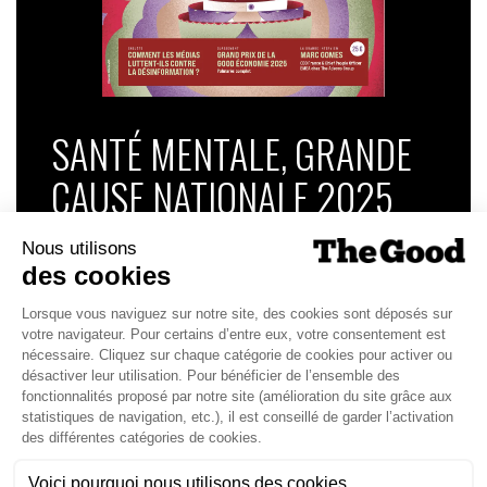
SANTÉ MENTALE, GRANDE
CAUSE NATIONALE 2025
Dans ce numéro, enquête : Comment les
médias luttent-ils contre la désinformation ? |
Palmarès complet du Grand Prix de la Good
Économie 2025 | La grande interview de Marc
Gomes, CEO France & Chief People Officer
EMEA chez The Adecco Group
J'ACHÈTE LE NUMÉRO