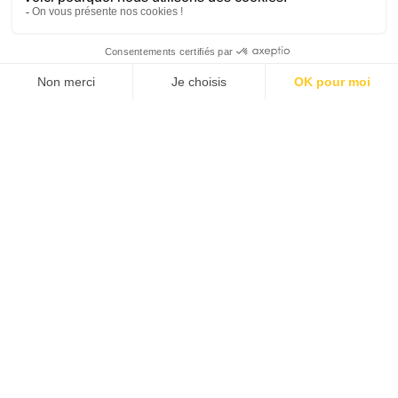
JE M'ABONNE 1 AN - 4 NUM.
JE DÉCOUVRE LES NUMÉROS PRÉCÉDENTS
Je suis déjà abonné(e) :
je consulte la revue en
version digitale
SUIVEZ-NOUS