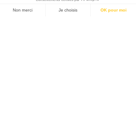
Je suis déjà abonné(e) :
je consulte la revue en
version digitale
SUIVEZ-NOUS