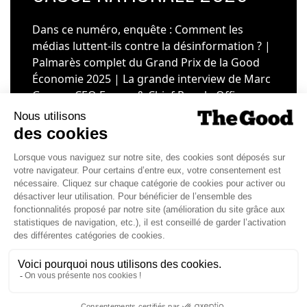
Dans ce numéro, enquête : Comment les
médias luttent-ils contre la désinformation ? |
Palmarès complet du Grand Prix de la Good
Économie 2025 | La grande interview de Marc
Gomes, CEO France & Chief People Officer
EMEA chez The Adecco Group
J'ACHÈTE LE NUMÉRO
JE M'ABONNE 1 AN - 4 NUM.
JE DÉCOUVRE LES NUMÉROS PRÉCÉDENTS