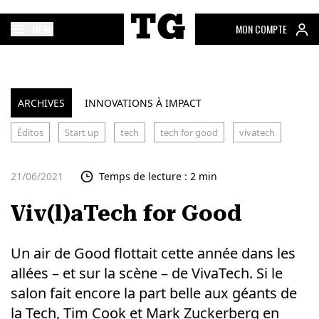
MENU
MON COMPTE
ARCHIVES
INNOVATIONS À IMPACT
Éditos
Start up
tech
tech for good
vivatech
21/06/2021
Temps de lecture : 2 min
Viv(l)aTech for Good
Un air de Good flottait cette année dans les
allées – et sur la scène – de VivaTech. Si le
salon fait encore la part belle aux géants de
la Tech, Tim Cook et Mark Zuckerberg en