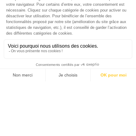
Économie 2025 | La grande interview de Marc
Gomes, CEO France & Chief People Officer
EMEA chez The Adecco Group
J'ACHÈTE LE NUMÉRO
JE M'ABONNE 1 AN - 4 NUM.
JE DÉCOUVRE LES NUMÉROS PRÉCÉDENTS
Je suis déjà abonné(e) :
je consulte la revue en
version digitale