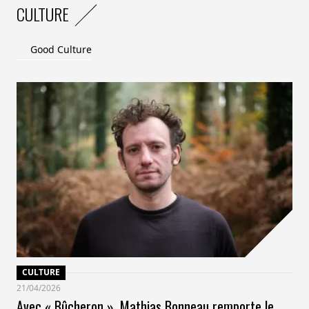
également être utilisés pour prédire la demande des
CULTURE
consommateurs, réduisant ainsi les surplus de stocks
et les invendus.
Good Culture
En résumé, l’IA offre un large éventail de possibilités
pour aborder les défis sociaux et environnementaux,
en fournissant des outils pour la gestion efficace des
ressources, l’innovation dans les services publics et la
création de solutions durables pour un avenir meilleur.
Cependant, il est également crucial de prendre en
compte les implications éthiques et sociales de ces
technologies afin de garantir qu’elles bénéficient à
l’ensemble de la société.
CULTURE
21/04/2026
Avec « Bûcheron », Mathias Bonneau remporte le