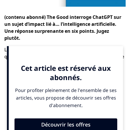
(contenu abonné) The Good interroge ChatGPT sur
un sujet d’impact lié à… l’intelligence artificielle.
Une réponse surprenante en six points. Jugez
plutôt.
La rédaction de The Good s’est amusée à poser cette
question à ChatGPT : Comment l’intelligence artificielle
permet d’augmenter son impact social et
environnemental ? Voici sa réponse :
L’intelligence artificielle (IA) offre de nombreuses
possibilités pour augmenter son impact social et
environnemental. Voici quelques façons dont elle peut
contribuer :
Solutions environnementales :
L’IA peut être utilisée
pour analyser de grandes quantités de données
environnementales, telles que les modèles