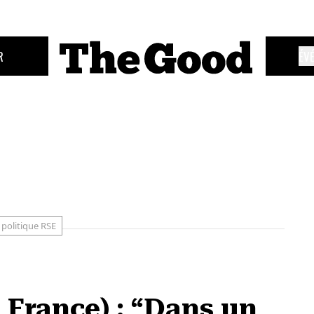
R
ÉV
politique RSE
 France) : “Dans un