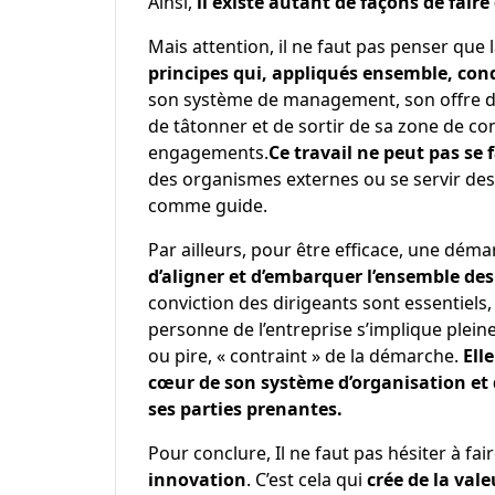
Ainsi,
il existe autant de façons de faire
Mais attention, il ne faut pas penser que 
principes qui, appliqués ensemble, cond
son système de management, son offre de
de tâtonner et de sortir de sa zone de con
engagements.
Ce travail ne peut pas se f
des organismes externes ou se servir des
comme guide.
Par ailleurs, pour être efficace, une dém
d’aligner et d’embarquer l’ensemble de
conviction des dirigeants sont essentiels
personne de l’entreprise s’implique plein
ou pire, « contraint » de la démarche.
Ell
cœur de son système d’organisation et 
ses parties prenantes.
Pour conclure, Il ne faut pas hésiter à fa
innovation
. C’est cela qui
crée de la val