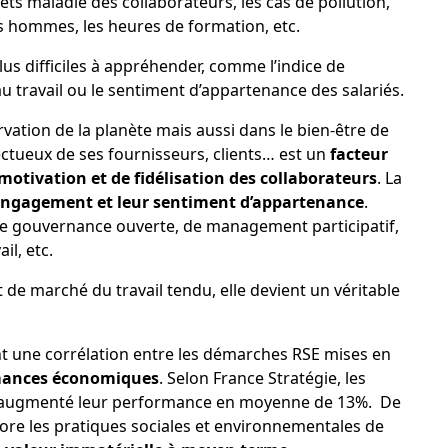
rrêts maladie des collaborateurs, les cas de pollution,
les hommes, les heures de formation, etc.
lus difficiles à appréhender, comme l’indice de
 au travail ou le sentiment d’appartenance des salariés.
ervation de la planète mais aussi dans le bien-être de
ctueux de ses fournisseurs, clients… est un
facteur
 motivation et de fidélisation des collaborateurs
. La
 engagement et leur sentiment d’appartenance
.
e gouvernance ouverte, de management participatif,
il, etc.
 de marché du travail tendu, elle devient un véritable
t une corrélation entre les démarches RSE mises en
mances économiques
. Selon
France Stratégie
, les
ont augmenté leur performance en moyenne de 13%. De
iore les pratiques sociales et environnementales de