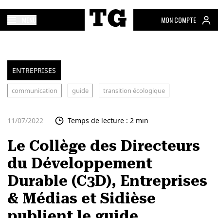
MENU
MON COMPTE
ENTREPRISES
communication
guide
transition écologique
11/07/2022
Temps de lecture : 2 min
Le Collège des Directeurs
du Développement
Durable (C3D), Entreprises
& Médias et Sidièse
publient le guide