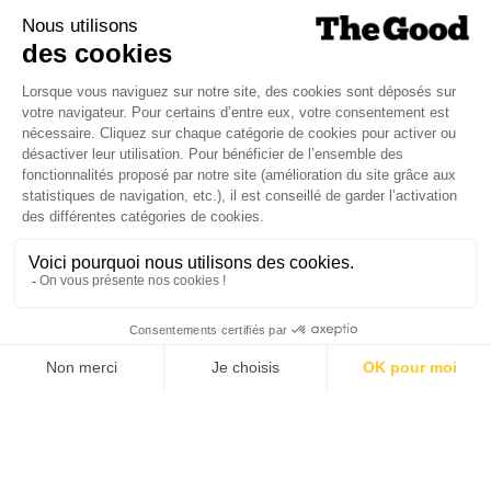
Je suis déjà abonné(e) :
je consulte la revue en
version digitale
SUIVEZ-NOUS