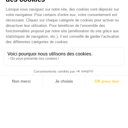
Je suis déjà abonné(e) :
je consulte la revue en
version digitale
SUIVEZ-NOUS