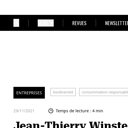
MENU
REVUES
NEWSLETTE
biodiversité
consommation responsabl
ENTREPRISES
29/11/2021
Temps de lecture : 4 min
Jean-Thierry Winstel (