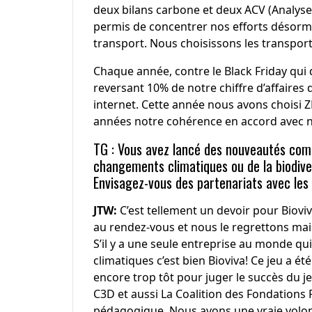
deux bilans carbone et deux ACV (Analyse 
permis de concentrer nos efforts désorma
transport. Nous choisissons les transpo
Chaque année, contre le Black Friday qui d
reversant 10% de notre chiffre d’affaires 
internet. Cette année nous avons choisi
années notre cohérence en accord avec no
TG : Vous avez lancé des nouveautés com
changements climatiques ou de la biodiver
Envisagez-vous des partenariats avec les é
JTW:
C’est tellement un devoir pour Biovi
au rendez-vous et nous le regrettons mais
S’il y a une seule entreprise au monde qui
climatiques c’est bien Bioviva! Ce jeu a ét
encore trop tôt pour juger le succès du j
C3D et aussi La Coalition des Fondations F
pédagogique. Nous avons une vraie volont