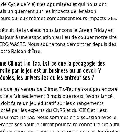
de Cycle de Vie) très optimisées et qui nous ont
is uniquement sur les impacts de livraison
rteurs qui eux-mêmes compensent leurs impacts GES.
étruit de la valeur, nous lançons le Green Friday en
du jour à une association au lieu de couper notre site
 ZERO WASTE. Nous souhaitons démontrer depuis des
tre Raison d’Être.
me Climat Tic-Tac. Est-ce que la pédagogie des
sité par le jeu est un business ou un devoir ?
coles, les universités ou les entreprises ?
va que les ventes de Climat Tic-Tac ne sont pas encore
 cela fait seulement 3 mois que nous l’avons lancé.
 doit faire un jeu éducatif sur les changements
é créé par les experts du CNRS et du GIEC et il est
eu Climat Tic-Tac. Nous sommes en discussion avec le
rançaises pour le climat pour faire connaître cet outil
é de s’engager dans des partenariats avec les écoles