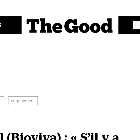
R
ÉV
e
engagement
Bioviva) : « S’il y a