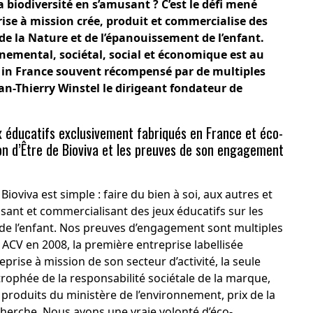
 biodiversité en s’amusant ? C’est le défi mené
rise à mission crée, produit et commercialise des
e la Nature et de l’épanouissement de l’enfant.
emental, sociétal, social et économique est au
 in France souvent récompensé par de multiples
an-Thierry Winstel
le dirigeant fondateur de
x éducatifs exclusivement fabriqués en France et éco-
on d’Être de Bioviva et les preuves de son engagement
Bioviva est simple : faire du bien à soi, aux autres et
ant et commercialisant des jeux éducatifs sur les
de l’enfant. Nos preuves d’engagement sont multiples
 ACV en 2008, la première entreprise labellisée
prise à mission de son secteur d’activité, la seule
trophée de la responsabilité sociétale de la marque,
produits du ministère de l’environnement, prix de la
echerche. Nous avons une vraie volonté d’éco-