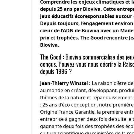
Comprendre les enjeux climatiques et la
depuis 25 ans par
Bioviva
. Cette entrep
jeux éducatifs écoresponsables autour d
Depuis toujours, l’engagement environn
cœur de l’ADN de Bioviva avec un Made
prix et trophées. The Good rencontre
Je
Bioviva.
The Good : Bioviva commercialise des jeu
conçus. Pouvez-vous nous décrire la Rais
depuis 1996 ?
Jean-Thierry Winstel :
La raison d’être de 
au monde en créant, développant, produis
thèmes de la nature et l’épanouissement 
: 25 ans d’éco conception, notre première
Origine France Garantie, la première entre
entreprise à gagner deux fois de suite le 
gagnante deux fois des trophées des éco 
culture scientifique du ministère de la r