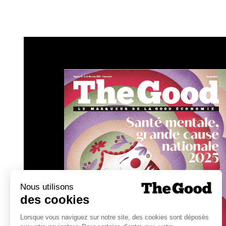
L’enseignement pour les organisations est cl
l’absentéisme, stimule la coopération, sout
écologique par des engagements collectif
Comme le résume Anne Thévenet-Abitbol
seulement être ensemble, c’est s’autoriser à se
Et après ?
La maison de la Conversation veut aller p
démarches concrètes et mesurables, et or
août 2026. «
Avoir de l’impact, c’est prendre
personne n’est seul et que chacun peut agir
»
de ce format inédit.
✦
À retenir
:
Le lien social est un déterminant de sant