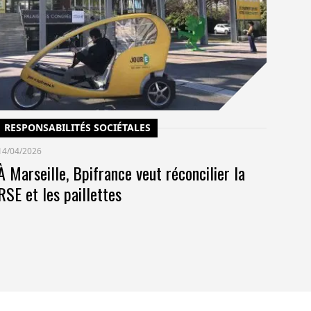
Un
po
co
pr
RESPONSABILITÉS SOCIÉTALES
14/04/2026
À Marseille, Bpifrance veut réconcilier la
RSE et les paillettes