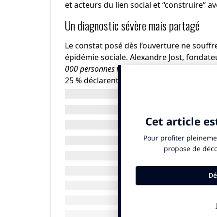
et acteurs du lien social et “construire” a
Un diagnostic sévère mais partagé
Le constat posé dès l’ouverture ne souffr
épidémie sociale. Alexandre Jost, fondate
000 personnes vivent aujourd’hui en France e
25 % déclarent des symptômes dépressifs l
La défiance s’installe, la mixité se réduit, 
fragilise, et avec elle les organisations. Po
des slogans, mais avec une ingénierie du lien 
il, n’est pas un supplément d’âme mais « u
éducation, écologie, économie, démocrati
Le lien, un déterminant de santé
Un autre chiffre a marqué les esprits. Sa
Harmonie Mutuelle, a rappelé qu’un isol
mortalité. «
C’est aussi puissant que le tabac