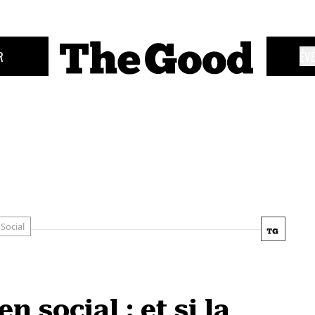
R
ÉV
Social
n social : et si la