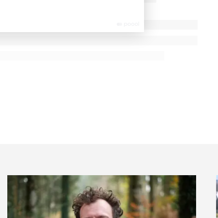
ns pas seulement rembourser des soins, mais agir sur ce
e, les relations, la qualité du collectif.
»
elle a expérimenté les « appels de courtoisie » : 170
pour prendre de leurs nouvelles. «
La gratuité du geste
. Une démonstration que la chaleur d’un lien humain
n état des lieux. Elle a exploré la question du comment.
a mis en garde : «
Le lien n’est pas un algorithme. » Les
« mieux communiquer
», mais la communication ne suffit
 des prompts, mais avec des corps présents, des mots
 pratiques dans la présence : marcher ensemble,
outer en silence. «
Le corps est le premier médium du lien
eut s’y substituer.