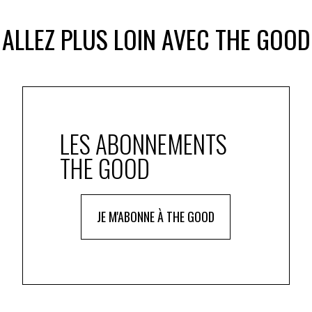
ALLEZ PLUS LOIN AVEC THE GOOD
tes et participants ont convergé vers un socle
ontre : le lien ne naît pas du hasard mais d’un cadre
LES ABONNEMENTS
ts (réunions, séminaires, fêtes) pour en faire de
THE GOOD
re à écouter, à accueillir la diversité, à avoir des
JE M'ABONNE À THE GOOD
ur relier les lieux de lien social, la valorisation des
agement direct des dirigeants, l’écoute des salarié·es
ement à la conversation difficile.
stratégique