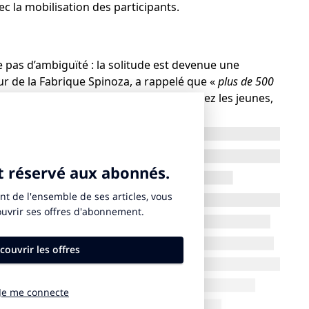
vec la mobilisation des participants.
e pas d’ambiguïté : la solitude est devenue une
ur de la Fabrique Spinoza, a rappelé que «
plus de 500
n situation de “mort sociale”
» et que « chez les jeunes,
iés à l’isolement ».
l’inattention civile progresse. Résultat : la société se
ur Jost, «
on ne sort pas d’une épidémie de solitude avec
: des rituels, des métiers, des lieux…
». Le lien social, dit-
n multiplicateur de toutes nos politiques : santé,
e ».
ndrine Brandt, directrice de l’Engagement chez
ement social prolongé augmente de 32 % le risque de
 ou l’alcool
», précise-t-elle. Pour une mutuelle à