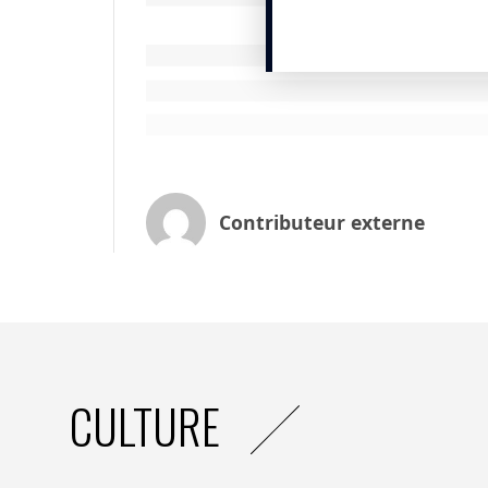
mission, cela change tout : «
Nous ne voulo
qui fait vraiment la santé : les conditions de vi
Pendant la crise sanitaire, Harmonie Mutu
000 adhérents isolés appelés simplement 
a tout changé
», témoigne Sandrine Brandt
peut être un soin en soi.
La présence avant l’outil
Contributeur externe
L’Université d’Été ne s’est pas limitée à u
Le chercheur en organisation Léo Bancou 
IA génératives promettent de nous aider à 
pas : «
On ne tisse pas une communauté avec
partagés et des gestes.
»
Pour lui, la priorité est de réancrer nos
CULTURE
s’asseoir en cercle, partager un repas, éc
», rappelle-t-il, et aucune technologie ne p