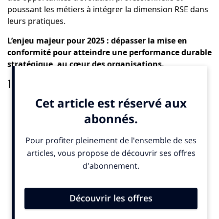
poussant les métiers à intégrer la dimension RSE dans
leurs pratiques.
L’enjeu majeur pour 2025 : dépasser la mise en
conformité pour atteindre une performance durable
stratégique, au cœur des
organisations.
1 – LE/LA CHEF DE PROJET ECONOMIE CIRCULAIRE (ACV-
éco-conception)
Les réglementations, le lancement de nouvelles REP
(responsabilité élargie du producteur), engagent les
entreprises à repenser leurs offres produits : des
matériaux à l’éco-conception des produits et du
packaging, la fin de vie du produit, le réemploi …toute
la chaine de valeur est concernée.
Le chef de projet écoconception et recyclabilité conçoit
des produits et services en minimisant les effets
négatifs sur l’environnement et en utilisant autant que