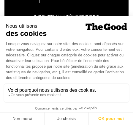
JE DÉCOUVRE LES NUMÉROS PRÉCÉDENTS
Je suis déjà abonné(e) :
je consulte la revue en
version digitale
SUIVEZ-NOUS