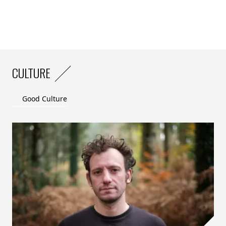
femmes et les hommes.
Recrutement, mentorat, formations internes et
externes, réévaluation des salaires, promotion de
communautés de type « Women in Tech » au sein de
l’entreprise… Dans les grands groupes, les
CULTURE
programmes destinés à attirer et retenir les femmes
se multiplient. « L’égalité, c’est une responsabilité
Good Culture
collective de l’entreprise qui passe par la mise en place
indispensable de quotas, mais c’est aussi une
responsabilité personnelle », a précisé
Smara Lungu
de
Docaposte
.