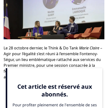
Le 28 octobre dernier, le Think & Do Tank
Marie Claire
–
Agir pour l’égalité s’est réuni à l’ensemble Fontenoy-
Ségur, un lieu emblématique rattaché aux services du
Premier ministre, pour une session consacrée à la
féminisation des métiers de la tech et de l’intelligence
artificielle (IA). Une matinée animée par Emilie Kovacs,
directrice des programmes du think & do tank et
rédactrice en chef de The Good.
Quelles sont les solutions pour augmenter le nombre
de femmes dans les métiers de l’intelligence artificielle