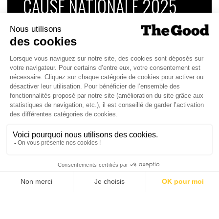
CAUSE NATIONALE 2025
Dans ce numéro, enquête : Comment les
médias luttent-ils contre la désinformation ? |
Palmarès complet du Grand Prix de la Good
Économie 2025 | La grande interview de Marc
Gomes, CEO France & Chief People Officer
EMEA chez The Adecco Group
J'ACHÈTE LE NUMÉRO
JE M'ABONNE 1 AN - 4 NUM.
JE DÉCOUVRE LES NUMÉROS PRÉCÉDENTS