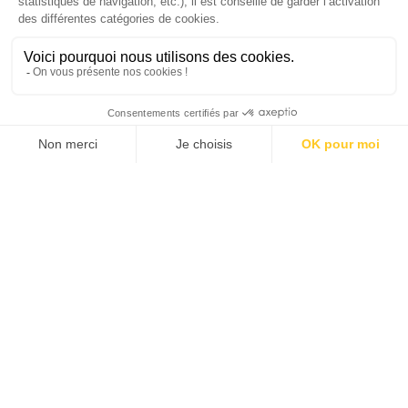
J'ACHÈTE LE NUMÉRO
JE M'ABONNE 1 AN - 4 NUM.
JE DÉCOUVRE LES NUMÉROS PRÉCÉDENTS
Je suis déjà abonné(e) :
je consulte la revue en
version digitale