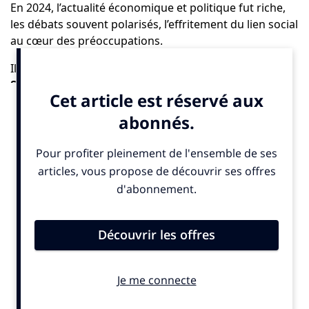
En 2024, l’actualité économique et politique fut riche,
les débats souvent polarisés, l’effritement du lien social
au cœur des préoccupations.
Il est urgent de repenser notre manière de
RE-FAIRE
SOCIÉTÉ
.
Nous avons le plaisir de vous inviter à la troisième
édition du
Sommet de la Mesure d’Impact
, qui se
tiendra le 16 mai 2025 au Conseil économique social
et environnemental à Paris, en partenariat avec The
Good.
Le programme détaillé sera publié dans les prochaines
semaines, mais dès à présent, vous pouvez
vous
inscrire gratuitement ici
:
https://www.sommetdelamesuredimpact.fr/page/2025/?
openForm=registrationForm
« Dans une époque où les sujets d’intérêt public sont trop