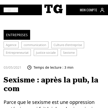
MENU
MON COMPTE
ENTREPRISES
Agence
communication
Culture d'entreprise
Entrepreneuriat
Justice sociale
Sexisme
03/05/2021
Temps de lecture : 3 min
Sexisme : après la pub, la
com
Parce que le sexisme est une oppression