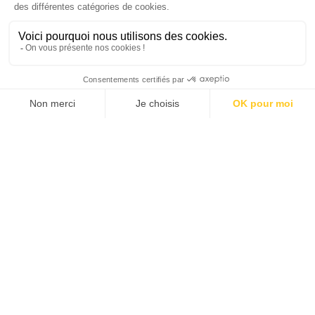
SUIVEZ-NOUS
Agence web
:
Novius