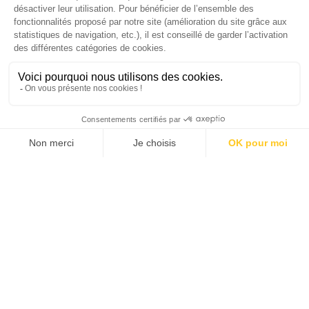
Gomes, CEO France & Chief People Officer
EMEA chez The Adecco Group
J'ACHÈTE LE NUMÉRO
JE M'ABONNE 1 AN - 4 NUM.
JE DÉCOUVRE LES NUMÉROS PRÉCÉDENTS
Je suis déjà abonné(e) :
je consulte la revue en
version digitale