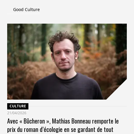
Brand 30J Groupe Le Monde
Good Culture
*source : panel les enquêtes du Groupe Le Monde,
décembre 2024
CULTURE
21/04/2026
Avec « Bûcheron », Mathias Bonneau remporte le
prix du roman d’écologie en se gardant de tout