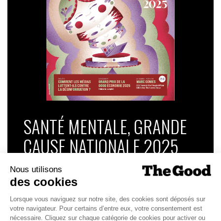
SANTÉ MENTALE, GRANDE
CAUSE NATIONALE 2025
Dans ce numéro, enquête : Comment les
médias luttent-ils contre la désinformation ? |
Palmarès complet du Grand Prix de la Good
Économie 2025 | La grande interview de Marc