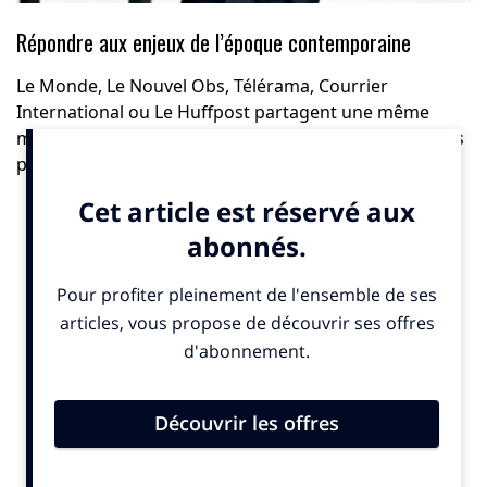
Répondre aux enjeux de l’époque contemporaine
Le Monde, Le Nouvel Obs, Télérama, Courrier
International ou Le Huffpost partagent une même
mission d’accompagner les lecteurs, et notamment les
plus jeunes d’entre eux, dans la compréhension d’un
monde complexe. Les enjeux de l’époque
contemporaine s’y décryptent à travers la mobilisation
de toutes les formes narratives. En témoignent une
nette accélération sur la vidéo, un investissement sur
les médias sociaux, une offre pérenne de podcasts
(dont
Chaleur humaine
dédié aux enjeux climatiques),
le déploiement de séries éditoriales (entre autres,
Réparer la terre
) et de verticales (parmi lesquelles
2049
, au Nouvel Obs, dédiée au monde de demain), la
production d’événements…
Le traitement éditorial des titres du Groupe Le Monde,