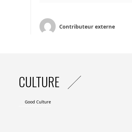
Cette année encore, la Conférence Nati
a rencontré un franc succès, avec :
Contributeur externe
• 32 intervenants représentant des acteur
(France Hydrogène, Téréga Solutions, Fran
FertigHy, Clean Hydrogen, Hopium, Hydrog
France, Airbus, et bien d’autres).
• 300 participants, en présentiel et en dist
CULTURE
• 7 tables rondes consacrées aux usages a
l’industrie et les territoires, ainsi qu’à 
climatique.
Good Culture
• 4 keynotes inspirantes sur les stratégi
matière d’hydrogène renouvelable et dé