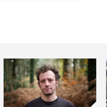
onale de l’Hydrogène Renouvelable H2 Entreprises
s de premier plan de l’hydrogène et de l’énergie
ce Gaz, L’Oréal, Port La Nouvelle, Air Products,
en Europe, Vinci, Enagas, Yara France, Lafarge
anciel, issus de secteurs variés.
ctuels et futurs de l’hydrogène dans les transports,
son rôle dans les modèles économiques face au défi
es européennes, internationales et françaises en
carboné.