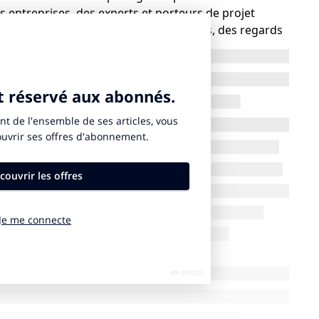
s entreprises, des experts et porteurs de projet
ses dérivés à travers des tables rondes, des regards
ier de la transition énergétique, à condition d’un
accompagner la complémentarité avec les batteries et
AF), mobilité, industrie, afin d’anticiper la
s discussions :
ations multi-énergies et les autres EnR comme levier
i reste stratégique malgré ses coûts élevés et les
table pour sécuriser contrats et investissements.