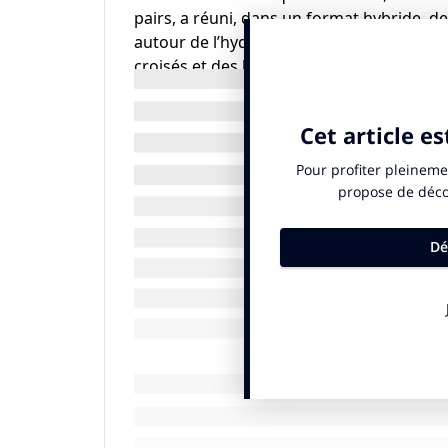
pairs, a réuni, dans un format hybride, de
autour de l’hydrogène renouvelable et de 
croisés et des keynotes.
L’hydrogène décarboné s’impose comme pil
cadre stable pour sécuriser les projets, 
accélérer des usages majeurs : aviation (E-S
décarbonation d’ici 2050.
Plusieurs enjeux majeurs ont rythmé le
• L’association de l’hydrogène avec les st
d’autonomie et de résilience.
• L’E-SAF, carburant d’aviation durable, qu
incertitudes actuelles.
• La nécessité d’un cadre réglementaire s