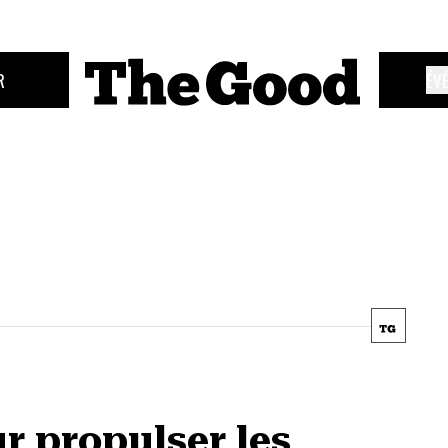
R
ÉV
ur propulser les