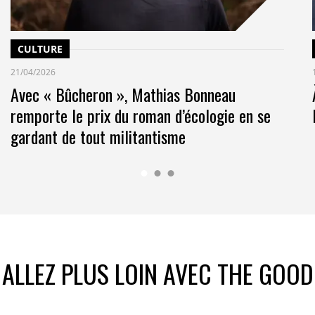
rt de l’hydrogène et de ses dérivés dans la
e au changement climatique.
CULTURE
 l’hydrogène dans l’industrie des engrais.
21/04/2026
Avec « Bûcheron », Mathias Bonneau
remporte le prix du roman d’écologie en se
gardant de tout militantisme
ALLEZ PLUS LOIN AVEC THE GOOD