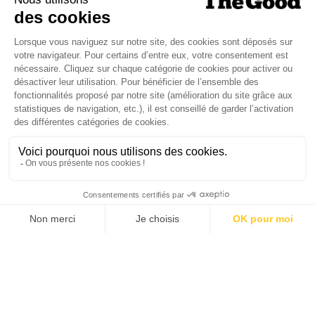
Je suis déjà abonné(e) :
je consulte la revue en
version digitale
SUIVEZ-NOUS