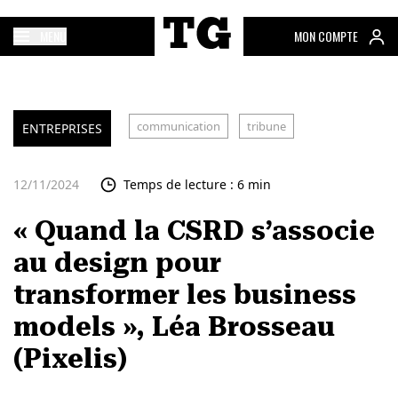
MENU
MON COMPTE
communication
tribune
ENTREPRISES
12/11/2024
Temps de lecture : 6 min
« Quand la CSRD s’associe
au design pour
transformer les business
models », Léa Brosseau
(Pixelis)