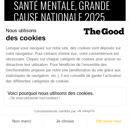
SANTÉ MENTALE, GRANDE
CAUSE NATIONALE 2025
Dans ce numéro, enquête : Comment les
médias luttent-ils contre la désinformation ? |
Palmarès complet du Grand Prix de la Good
Économie 2025 | La grande interview de Marc
Gomes, CEO France & Chief People Officer
EMEA chez The Adecco Group
J'ACHÈTE LE NUMÉRO
JE M'ABONNE 1 AN - 4 NUM.