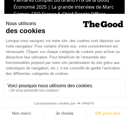
Économie 2025 | La grande interview de Marc
Gomes, CEO France & Chief People Officer
EMEA chez The Adecco Group
J'ACHÈTE LE NUMÉRO
JE M'ABONNE 1 AN - 4 NUM.
JE DÉCOUVRE LES NUMÉROS PRÉCÉDENTS
Je suis déjà abonné(e) :
je consulte la revue en
version digitale