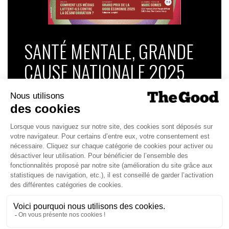
SANTÉ MENTALE, GRANDE
CAUSE NATIONALE 2025
Dans ce numéro, enquête : Comment les
médias luttent-ils contre la désinformation ? |
Palmarès complet du Grand Prix de la Good
Économie 2025 | La grande interview de Marc
Gomes, CEO France & Chief People Officer
EMEA chez The Adecco Group
J'ACHÈTE LE NUMÉRO