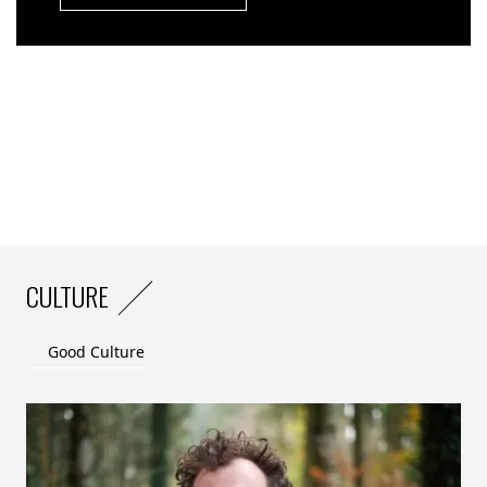
modéré en comparaison d’autres plats du quotidien.
Par exemple, un plat de pâtes à la sauce bolognaise a
un
impact environnemental 4 fois moindre
qu’un
3
steak-frites
, tout en offrant un apport en protéines
proche (22g, soit 1/3 des apports journaliers
recommandés).
Un prix moyen d’environ
4 euros pour 4 personnes
pour un plat de pâtes et sauce Panzani, rendant ce plat
4
accessible à tous
.
Les plats de pâtes, des atouts pour l’avenir
CULTURE
Lors de la table d’hôtes, les invités ont apporté un
éclairage complémentaire sur le rôle central que les
Good Culture
plats de pâtes occupent dans l’alimentation durable.
« La ﬁlière blé dur française est une ﬁlière d’excellence. Chez
Axereal, en partenariat avec Panzani, nous avons mis en
place des cahiers des charges pour une agriculture plus
raisonnée. »,
souligne Jean-François Loiseau –