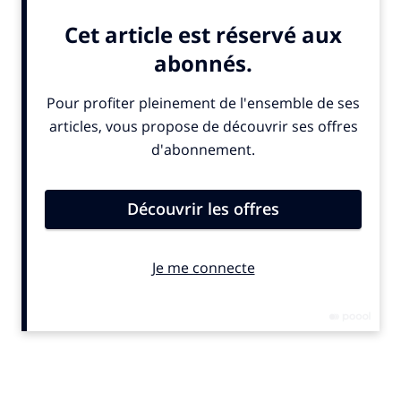
Autour d’un repas préparé par le chef Olivier Chaput,
les invités ont échangé sur les enjeux de la transition
alimentaire, et le rôle central des plats de pâtes dans
l’alimentation durable.
L’alimentation durable, un enjeu global
Premier transformateur de blé dur en France et
marque leader sur le marché national, Panzani
s’engage depuis des années en faveur d’une
alimentation plus durable et accessible à tous.
Selon la FAO (l’Agence des Nations Unies pour
l’Alimentation et l’Agriculture), l’alimentation durable
s’articule autour de 4 dimensions : nutritionnellement
adéquate, saine et sûre ; respectueuse des
écosystèmes ; économiquement viable et accessible à
tous ; culturellement acceptable.
A l’occasion de cette table d’hôtes,
Albert Mathieu,