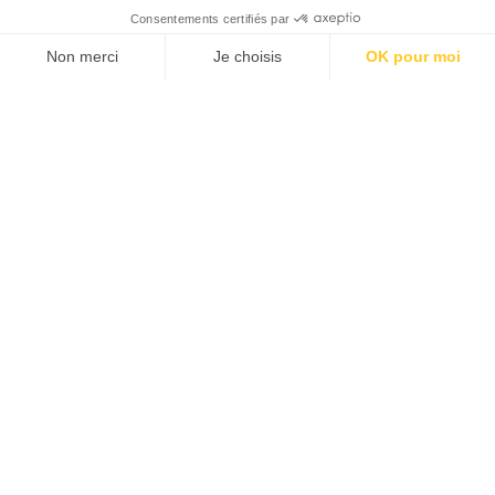
JE M'ABONNE 1 AN - 4 NUM.
JE DÉCOUVRE LES NUMÉROS PRÉCÉDENTS
Je suis déjà abonné(e) :
je consulte la revue en
version digitale
SUIVEZ-NOUS