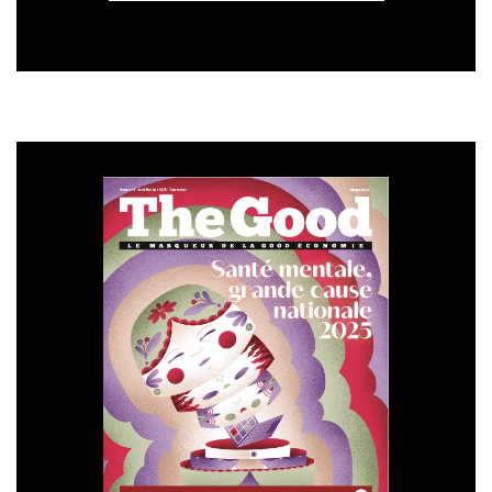
100% bœuf, Pesto, Carbonara, Bolo veggie, Coulis,
Pulpe, Tube).
3
Score PEF (Product Environmental Footprint),
indicateur européen d’évaluation de l’empreinte
environnementale d’un produit sur l’ensemble de son
cycle de vie. Un plat de pâtes (100g de pâtes crues)
avec une sauce bolognaise classique (100g) et fromage
(20g) a un impact environnemental 4 fois moindre
qu’un steak-frites (100g de steak et 150 g de frites).
4
Source : Circana. Prix moyen hors promo HMSM
France 2024, pour un paquet de pâtes classiques
Panzani 500g et une sauce Panzani 400g bolognaise ou
provençale (best-sellers de Panzani).