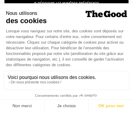
JE DÉCOUVRE LES NUMÉROS PRÉCÉDENTS
Je suis déjà abonné(e) :
je consulte la revue en
version digitale
SUIVEZ-NOUS