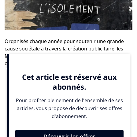
Organisés chaque année pour soutenir une grande
cause sociétale à travers la création publicitaire, les
Mlle Pitch Awards & Co
ont mis à l’honneur en 2025 le
combat du
Samusocial de Paris
contre l’exclusion.
Cette 5e édition a mobilisé des talents venus du monde
entier — agences, freelances, étudiants — pour
imaginer des campagnes porteuses d’impact.
Réunissant près de 300 personnes, la cérémonie du 7
juillet a célébré les 14 campagnes lauréates
sélectionnées parmi des centaines de candidatures.
Les voici en images ici :
https://www.mlle-pitch-
awards.com/anciennes-editions/samusocialdeparis/