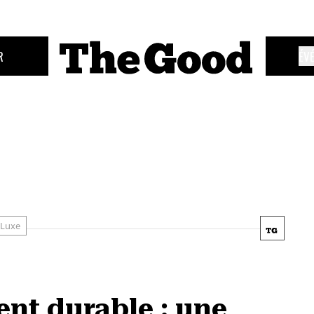
R
ÉV
Luxe
nt durable : une