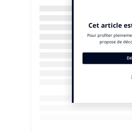
Mais au-delà de ces disparités, le déve
de réinvention dans un monde où les con
En mettant l’accent sur l’artisanat, la ra
rejoint en réalité les fondamentaux du lux
Des attentes variables selon les catégo
Toutes les catégories du luxe ne sont pa
Mode et accessoires sont aujourd’hui sous
l’upcycling et de la seconde main témoig
Pour la joaillerie et l’horlogerie, l’évoluti
pierres gagnent en visibilité, la rareté e
développement durable, qui n’est pas pe
n’est pas aisément jugé conforme à l’excl
Dans la beauté et les parfums, la révoluti
naturelles et les emballages rechargeabl
Des sensibilités contrastées selon les 