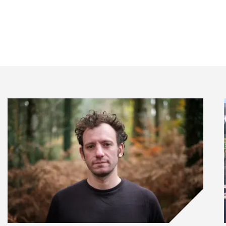
 région à l’autre :
s en plus sensibles à l’impact des marques et
ressive. Si les préoccupations environnementales
é reste secondaire pour beaucoup face aux attentes de
nts politiques récents risquent en outre de
encore relatif. Sur ces marchés, où la dimension
e à l’exclusivité. L’écoresponsabilité suscite cependant
n ou le storytelling.
te qui manque encore d’universalité, il peut
 stratégique dans le contexte actuel pour réaffirmer
ilité renforce l’attachement aux savoir-faire et aux
mps long et la qualité.