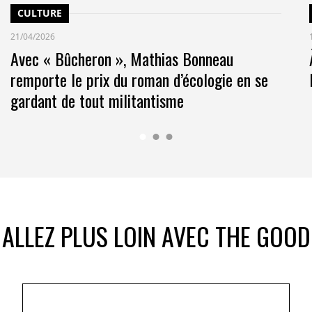
dimension plus engageante personnellement, le
CULTURE
 la question du sens.
21/04/2026
Avec « Bûcheron », Mathias Bonneau
ns ce cadre, les coalitions d’entreprises permettent
mettre la compétitivité. En unissant leurs forces, les
remporte le prix du roman d’écologie en se
ructurer une industrie plus vertueuse, mais aussi
gardant de tout militantisme
ion où exclusivité rime avec responsabilité.
ALLEZ PLUS LOIN AVEC THE GOOD