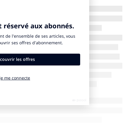
loppement durable représente une opportunité unique
sommateurs recherchent plus de sens et de valeur.
reté et la personnalisation, le développement durable
e.
ries
s soumises aux mêmes exigences :
 pression. L’essor des matières recyclées, de
ne d’une transformation profonde.
on est plus mesurée. Si l’or éthique et la traçabilité des
t la valeur des matériaux restent prépondérantes. Le
rçu comme une problématique clé pour ce secteur,
usivité recherchée.
on verte est déjà bien entamée : les formules
es deviennent des standards.
marchés