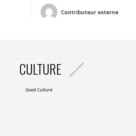
L’adoption du luxe responsable varie d’une
Contributeur externe
Les consommateurs européens sont de plu
attendent des engagements concrets.
En Amérique du Nord, l’adoption est prog
sont croissantes, le critère de durabilit
performance et d’innovation. Les événeme
contribuer à freiner le mouvement.
En Asie et au Moyen-Orient, l’intérêt est 
CULTURE
statutaire est forte, la priorité est donné
de l’intérêt lorsqu’elle valorise l’innovatio
Une opportunité de réinvention
Good Culture
Si le développement durable est une atten
néanmoins représenter un puissant levier
l’essence du luxe :
L’artisanat et la rareté : la quête de durab
matières d’exception, en réhabilitant le te