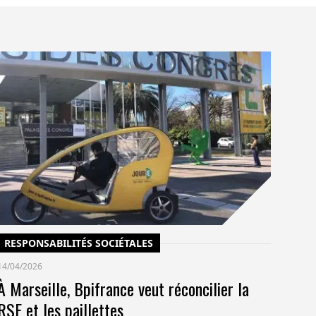
C
14/
Un
po
co
pr
RESPONSABILITÉS SOCIÉTALES
14/04/2026
À Marseille, Bpifrance veut réconcilier la
RSE et les paillettes