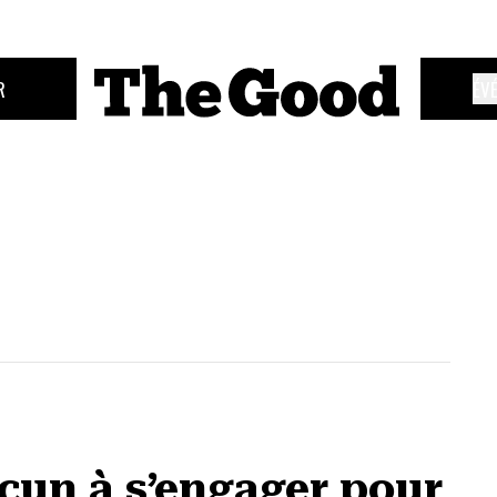
R
ÉV
cun à s’engager pour