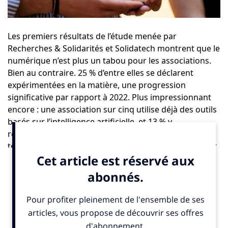
Les premiers résultats de l’étude menée par
Recherches & Solidarités
et
Solidatech
montrent que le
numérique n’est plus un tabou pour les associations.
Bien au contraire. 25 % d’entre elles se déclarent
expérimentées en la matière, une progression
significative par rapport à 2022. Plus impressionnant
encore : une association sur cinq utilise déjà des outils
basés sur l’intelligence artificielle, et 13 % y
réfléchissent activement. Loin d’être des
technophobes, les responsables associatifs expriment
plutôt une prudence éclairée : ils s’interrogent sur
l’éthique, la maîtrise des outils, le maintien du lien
humain.
Le numérique dans le monde associatif est donc en
train de changer de statut : il n’est plus un simple
facilitateur technique, mais un levier stratégique pour