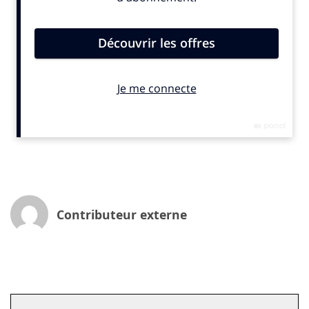
mieux répondre aux mutations du bénévolat, aux
besoins de publics variés et aux contraintes
croissantes de gestion.
Un numérique à visage humain
Chez AssoConnect, nous sommes convaincus que
cette transition ne doit jamais éloigner les associations
de leur ADN : l’humain. Nos outils ont été conçus avec
cette conviction. Gérer les cotisations, organiser les
événements, piloter la comptabilité, animer une
communauté… tout cela est désormais accessible en
quelques clics, mais toujours au service d’une mission
Contributeur externe
sociale.
C’est dans cette même logique que nous avons lancé
une innovation inédite : un Compte Pro 100 % dédié
aux associations, avec une fonction
Tap to Pay
permettant d’encaisser des dons directement via son