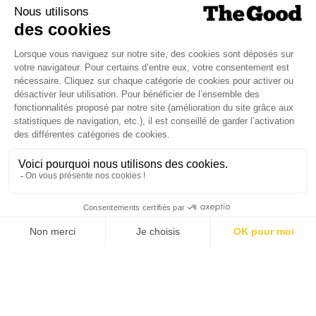
Dans ce numéro, enquête : Comment les
médias luttent-ils contre la désinformation ? |
Palmarès complet du Grand Prix de la Good
Économie 2025 | La grande interview de Marc
Gomes, CEO France & Chief People Officer
EMEA chez The Adecco Group
J'ACHÈTE LE NUMÉRO
JE M'ABONNE 1 AN - 4 NUM.
JE DÉCOUVRE LES NUMÉROS PRÉCÉDENTS
Je suis déjà abonné(e) :
je consulte la revue en