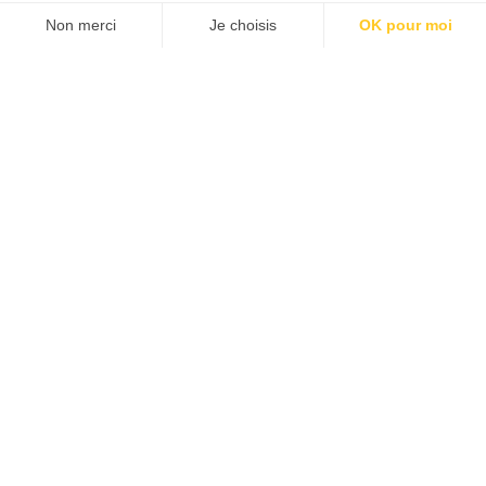
Agence web
:
Novius
Découvrez le newsletter The Good, le marqueur de
JE M'INSCRIS
la good économie, tous les mardis !