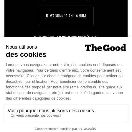
JE M'ABONNE 1 AN - 4 NUM.
JE DÉCOUVRE LES NUMÉROS PRÉCÉDENTS
Je suis déjà abonné(e) :
je consulte la revue en
version digitale
SUIVEZ-NOUS