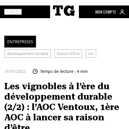
MENU
MON COMPTE
ENTREPRISES
développement durable
Raison d'Être
Vin
31/01/2022
Temps de lecture : 4 min
Les vignobles à l’ère du
développement durable
(2/2) : l’AOC Ventoux, 1ère
AOC à lancer sa raison
d’être