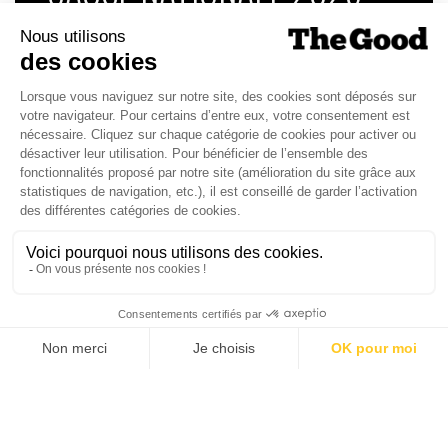
Dans ce numéro, enquête : Comment les
médias luttent-ils contre la désinformation ? |
Palmarès complet du Grand Prix de la Good
Économie 2025 | La grande interview de Marc
Gomes, CEO France & Chief People Officer
EMEA chez The Adecco Group
J'ACHÈTE LE NUMÉRO
JE M'ABONNE 1 AN - 4 NUM.
JE DÉCOUVRE LES NUMÉROS PRÉCÉDENTS