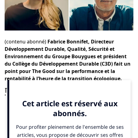
(contenu abonné)
Fabrice Bonnifet, Directeur
Développement Durable, Qualité, Sécurité et
Environnement du Groupe Bouygues et président
du Collège du Développement Durable (C3D) fait un
point pour The Good sur la performance et la
rentabilité à l’heure de la transition écologique.
The Good : Beaucoup d’entrepreneurs pensent que la RSE est
la nouvelle poule aux œufs d’or : qu’en pensez-vous ?
Fabrice Bonnifet :
L’imaginaire de la poule aux œufs
d’or renvoie toujours à un monde où l’argent fait le
bonheur. Dans une économie qui est en train de se
contracter fortement du fait de l’effet conjugué de la