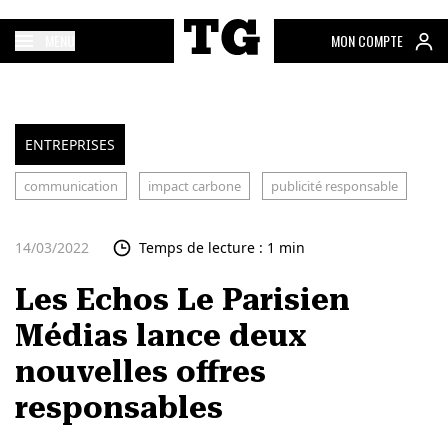
MENU
MON COMPTE
ENTREPRISES
communication
impact carbone
publicité responsable
14/03/2022
Temps de lecture : 1 min
Les Echos Le Parisien
Médias lance deux
nouvelles offres
responsables