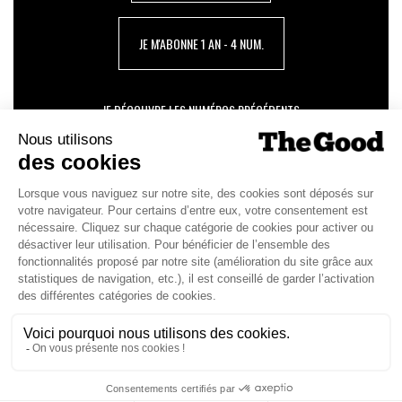
JE M'ABONNE 1 AN - 4 NUM.
JE DÉCOUVRE LES NUMÉROS PRÉCÉDENTS
Je suis déjà abonné(e) :
je consulte la revue en
version digitale
SUIVEZ-NOUS