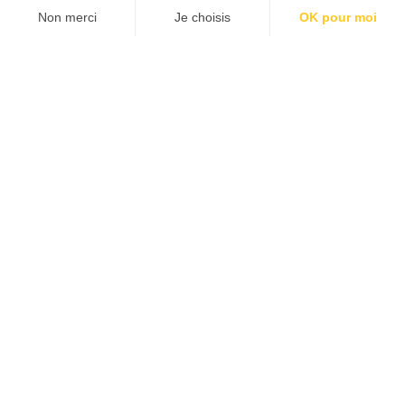
Agence web
:
Novius
Découvrez le newsletter The Good, le marqueur de
JE M'INSCRIS
la good économie, tous les mardis !