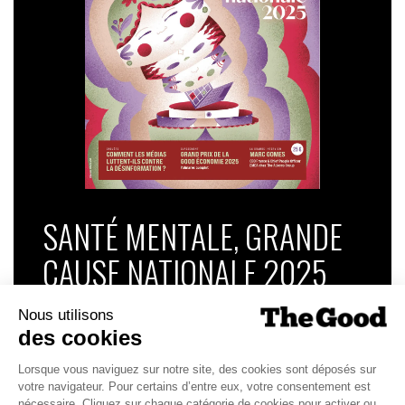
SANTÉ MENTALE, GRANDE
CAUSE NATIONALE 2025
Dans ce numéro, enquête : Comment les
médias luttent-ils contre la désinformation ? |
Palmarès complet du Grand Prix de la Good
Économie 2025 | La grande interview de Marc