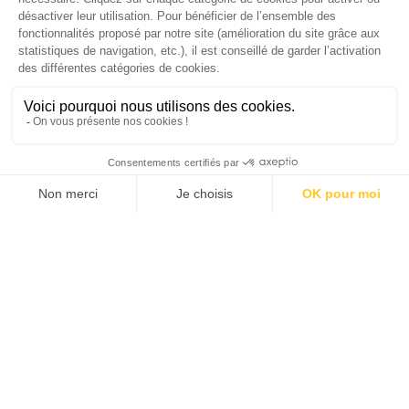
Gomes, CEO France & Chief People Officer
EMEA chez The Adecco Group
J'ACHÈTE LE NUMÉRO
JE M'ABONNE 1 AN - 4 NUM.
JE DÉCOUVRE LES NUMÉROS PRÉCÉDENTS
Je suis déjà abonné(e) :
je consulte la revue en
version digitale