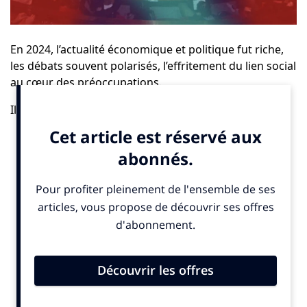
En 2024, l’actualité économique et politique fut riche,
les débats souvent polarisés, l’effritement du lien social
au cœur des préoccupations.
Il est urgent de repenser notre manière de
RE-FAIRE
SOCIÉTÉ
.
Nous avons le plaisir de vous inviter à la troisième
édition du
Sommet de la Mesure d’Impact
, qui se
tiendra le 16 mai 2025 au Conseil économique social
et environnemental à Paris.
Le programme détaillé sera publié dans les prochaines
semaines, mais dès à présent, vous pouvez
vous
inscrire gratuitement ici
.
« Dans une époque où les sujets d’intérêt public sont trop