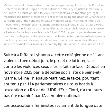
Medium view of a demonstrator holding a sign reading Loi Integrale Pour Une
Protection Totale during a protest outside the Ministry of Justice in Paris in Ile
de France in France on June 15, 2026. Participants called for stronger legal
measures and better protection of children following the death of Lyhanna and
concerns about the handling of sexual violence cases involving minors. Vue
moyenne d une manifestante tenant une pancarte indiquant Loi Integrale Pour
Une Protection Totale lors d une manifestation devant le Ministere de la Justice
a Paris en Ile de France en France le 15 Juin 2026. Les participants demandent
des mesures legales renforcees et une meilleure protection des enfants apres la
mort de Lyhanna et des inquietudes concernant le traitement des affaires de
violences sexuelles sur mineurs. (Photo by Djoudi Hamani / Hans Lucas via AFP)
Suite à « l’affaire Lyhanna », cette collégienne de 11 ans
violée et tuée début juin, le projet de loi intégrale
contre les violences sexuelles refait surface. Déposé en
novembre 2025 par la députée socialiste de Seine-et-
Marne, Céline Thiébault-Martinez, le texte, pourtant
soutenu par 114 parlementaires de tous bords à
l’exception du RN et de l’UDR d’Éric Ciotti, n’a toujours
pas été examiné par l’Assemblée nationale.
Les associations féministes réclament de longue date