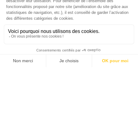
JE M'ABONNE 1 AN - 4 NUM.
JE DÉCOUVRE LES NUMÉROS PRÉCÉDENTS
Je suis déjà abonné(e) :
je consulte la revue en
version digitale
SUIVEZ-NOUS