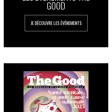
GOOD
5 – Leadership et Management des RH
Or :
Développement de la justice organisationnelle
JE DÉCOUVRE LES ÉVÉNEMENTS
– Julhiet Sterwen, La Poste Groupe
Argent :
Sensibiliser à la Marque Employeur : un
levier d’action pour les agences d’attractivité
territoriale – Abaka, Landes Attractivité
Pitch : Comment une Marque de Territoire est devenue
ambassadrice de la ”Marque Employeur” auprès des
entreprises de son territoire ? Landes Attractivité a
mobilisé le cabinet de conseil Abaka pour concevoir et
animer la première édition d’un cursus de mise en
action sur la Marque Employeur. A travers une
approche centrée sur les leviers d’action à la main des
entreprises, les participants ont partagé leurs
problématiques et travaillé ensemble à identifier leurs
points de force en matière d’attractivité et de