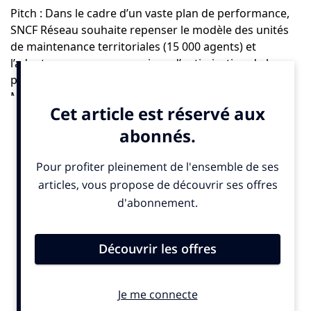
Pitch : Dans le cadre d’un vaste plan de performance,
SNCF Réseau souhaite repenser le modèle des unités
de maintenance territoriales (15 000 agents) et
l’adapter aux nouveaux enjeux d’optimisation de la
planification et du digital notamment. Le programme
Maintenir Demain consiste en la conception et au
déploiement d’un nouveau modèle de fonctionnement
des unités de maintenance au sein des 28 infrapôles
(établissements de maintenance) du territoire.
Bronze :
COGS Factory – Transformer la fonction
Finance et optimiser la stratégie financière de Renault
– Capgemini Invent, Renault Group
Pitch : Dans un marché automobile de plus en plus
complexe et imprévisible, il est essentiel pour les
constructeurs de disposer de simulations de coûts des
marchandises fiables. Ces simulations permettent une
adaptation commerciale en temps réel et bénéficient à