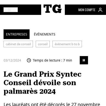
MENU
MON COMPTE
ENTREPRISES
ÉVÉNEMENTS
cabinet de conseil
conseil
évènement b to b
03/12/2024
Temps de lecture : 7 min
Le Grand Prix Syntec
Conseil dévoile son
palmarès 2024
Les lauréats ont été décorés le 27 novembre