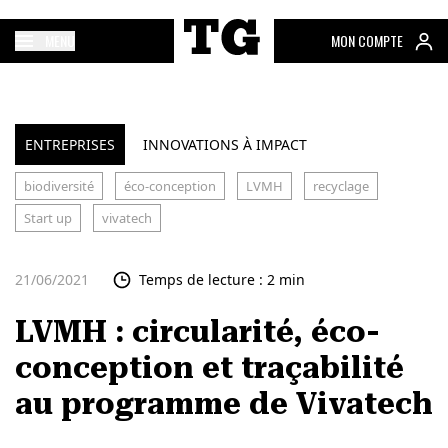
MENU
MON COMPTE
ENTREPRISES
INNOVATIONS À IMPACT
biodiversité
éco-conception
LVMH
recyclage
Start up
vivatech
21/06/2021
Temps de lecture : 2 min
LVMH : circularité, éco-
conception et traçabilité
au programme de Vivatech