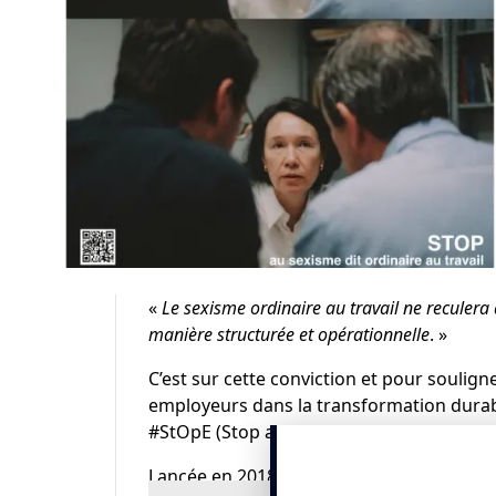
«
Le sexisme ordinaire au travail ne reculera 
manière structurée et opérationnelle
. »
C’est sur cette conviction et pour soulig
employeurs dans la transformation durable
#StOpE
(Stop au Sexisme dit Ordinaire en
Lancée en 2018 par Accor, EY et L’Oréal, el