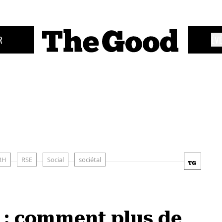
R
ÉV
RH
RSE
Social
sociétal
n : comment plus de