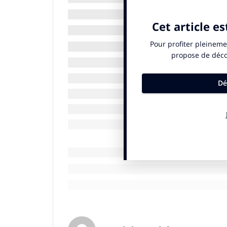
des Managers de la Diversité (
AFMD
), dé
promouvoir la diversité et l’inclusion dan
développement d’outils.
Deux femmes sur trois déclarent avoir v
situations invisibles pour 64 % de leurs c
le baromètre #StOpE 2025 a incité l’initi
nationale de sensibilisation, qui repose 
grands effets
».
L’occasion, pour l’AFMD et les organisati
peut être acteur du changement en repér
où il survient. Parce que lutter contre l
décisions : des gestes simples, répétés, 
Cette année, #StOpE a mobilisé plus de 30
d’enseignement contre le sexisme. En amo
le 25 janvier, les signataires se sont réu
Madame Aurore Bergé, ministre déléguée 
et de la Lutte contre les discriminations.