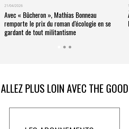
21/04/2026
Avec « Bûcheron », Mathias Bonneau
remporte le prix du roman d’écologie en se
gardant de tout militantisme
s profils
ux signataires. Des entreprises telles que BUT,
ricole, Carglass, Geopost, mais aussi des
rs comme la santé publique (CHU de Montpellier,
a fonction publique territoriale (délégation
. En rejoignant #StOpE, les organisations signent un
our de huit engagements clés, allant du principe de
ALLEZ PLUS LOIN AVEC THE GOOD
 mises en œuvre.
 ont déployé 1 561 actions, en hausse de 20 % par
e programme de e- learning «
Prévenir et lutter contre le
e sensibiliser plus de 72 000 collaborateurs, dont 26