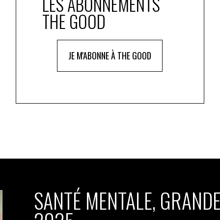
LES ABONNEMENTS
fondatrices Anne-Sophie Beraud, SVP Social Care &
THE GOOD
rice Diversités, Equité et Inclusion pour L’Oréal
ectrice de l’Engagement EY France, se sont réjouies
’action collectif fondée sur des actions concrètes, pour
 démontrer que
« Le sexisme ordinaire au travail ne se
JE M'ABONNE À THE GOOD
 des prises de position de principe
»
SANTÉ MENTALE, GRANDE