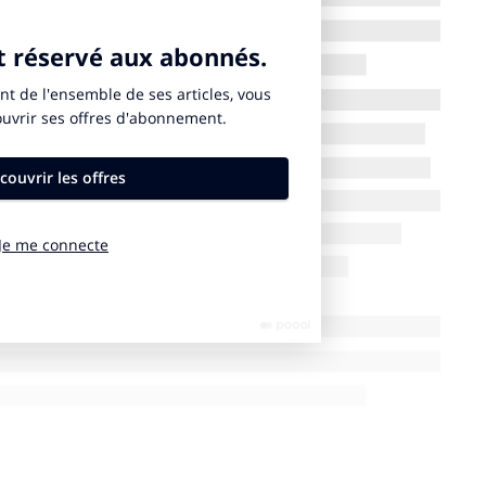
diée à prévenir les discriminations ainsi que
s le monde professionnel à travers la recherche et le
écu un comportement sexiste en réunion, des
ollègues masculins. Cet écart de perception révélé par
ative à déployer pour la première fois une campagne
sur un message simple et mobilisateur : «
Petits gestes,
ons signataires, de rappeler que chacun et chacune
ant le sexisme ordinaire et en agissant au moment
e sexisme ne relève pas uniquement de grandes
peuvent produire de grands effets.
0 entreprises, institutions et établissements
nt de la Journée nationale de lutte contre le sexisme
nis à la Bibliothèque nationale de France en présence de
chargée de l’Égalité entre les femmes et les hommes